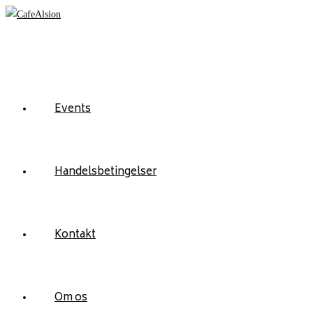
Skip
to
content
Events
Handelsbetingelser
Kontakt
Om os