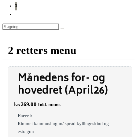
0
Toggle
website
search
2 retters menu
Månedens for- og
hovedret (April26)
kr.
269.00
Inkl. moms
Forret:
Rimmet kammusling m/ sprød kyllingeskind og
estragon