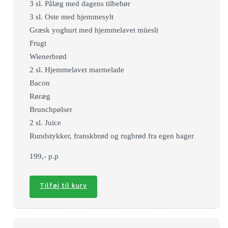
3 sl. Pålæg med dagens tilbehør
3 sl. Oste med hjemmesylt
Græsk yoghurt med hjemmelavet müesli
Frugt
Wienerbrød
2 sl. Hjemmelavet marmelade
Bacon
Røræg
Brunchpølser
2 sl. Juice
Rundstykker, franskbrød og rugbrød fra egen bager
199,- p.p
Tilføj til kurv