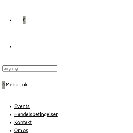
0
Toggle
website
0
Menu
Luk
search
Events
Handelsbetingelser
Kontakt
Om os