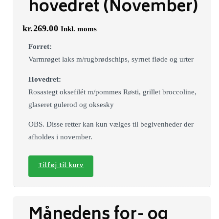
hovedret (November)
kr.
269.00
Inkl. moms
Forret:
Varmrøget laks m/rugbrødschips, syrnet fløde og urter
Hovedret:
Rosastegt oksefilét m/pommes Røsti, grillet broccoline,
glaseret gulerod og oksesky
OBS. Disse retter kan kun vælges til begivenheder der
afholdes i november.
Tilføj til kurv
Månedens for- og