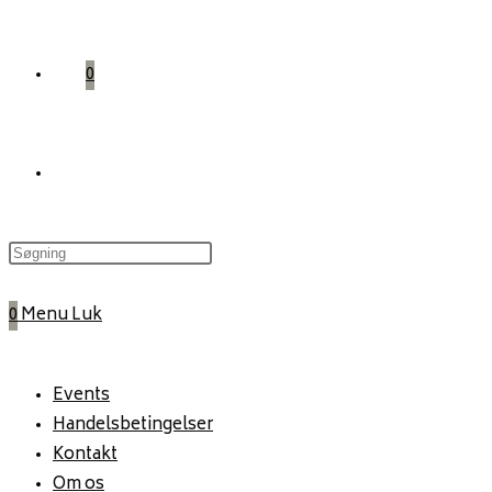
0
Toggle
website
0
Menu
Luk
search
Events
Handelsbetingelser
Kontakt
Om os