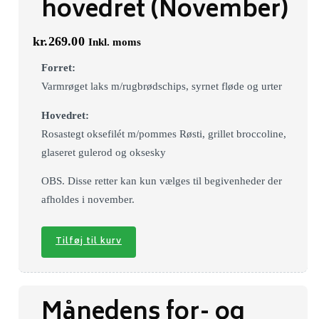
hovedret (November)
kr.
269.00
Inkl. moms
Forret:
Varmrøget laks m/rugbrødschips, syrnet fløde og urter
Hovedret:
Rosastegt oksefilét m/pommes Røsti, grillet broccoline,
glaseret gulerod og oksesky
OBS. Disse retter kan kun vælges til begivenheder der
afholdes i november.
Tilføj til kurv
Månedens for- og