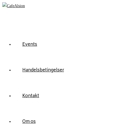
Skip
to
content
Events
Handelsbetingelser
Kontakt
Om os