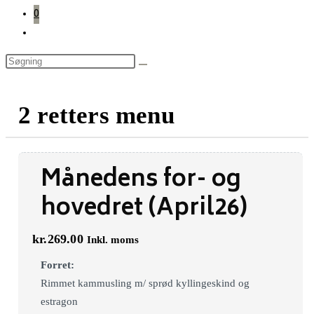
0
Toggle
website
search
2 retters menu
Månedens for- og
hovedret (April26)
kr.
269.00
Inkl. moms
Forret:
Rimmet kammusling m/ sprød kyllingeskind og
estragon