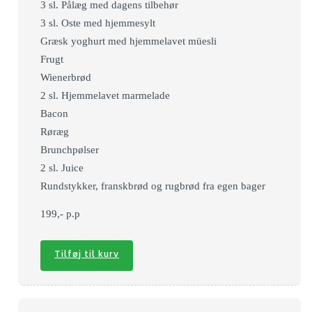
3 sl. Pålæg med dagens tilbehør
3 sl. Oste med hjemmesylt
Græsk yoghurt med hjemmelavet müesli
Frugt
Wienerbrød
2 sl. Hjemmelavet marmelade
Bacon
Røræg
Brunchpølser
2 sl. Juice
Rundstykker, franskbrød og rugbrød fra egen bager
199,- p.p
Tilføj til kurv