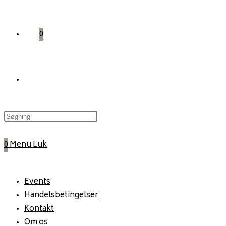
0
Toggle
website
0
Menu
Luk
search
Events
Handelsbetingelser
Kontakt
Om os