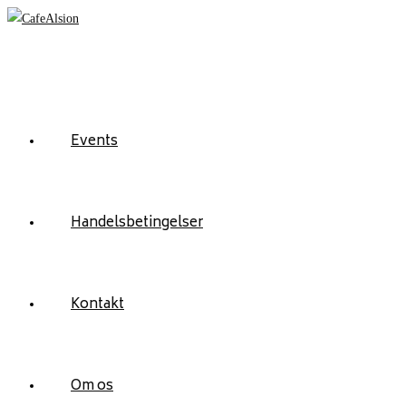
Skip
to
content
Events
Handelsbetingelser
Kontakt
Om os