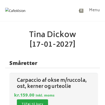
Skip
to
Menu
0
content
Tina Dickow
[17-01-2027]
Småretter
Carpaccio af okse m/ruccola,
ost, kerner og urteolie
kr.
159.00
Inkl. moms
Tilføj til kurv