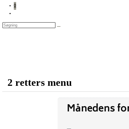
0
Toggle
website
search
2 retters menu
Månedens for