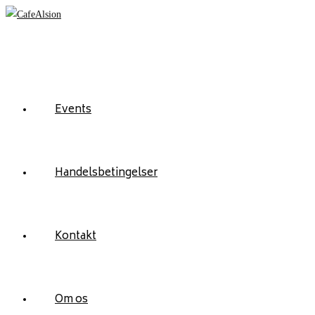
Skip
to
content
Events
Handelsbetingelser
Kontakt
Om os