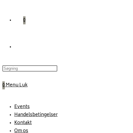
0
Toggle
website
0
Menu
Luk
search
Events
Handelsbetingelser
Kontakt
Om os