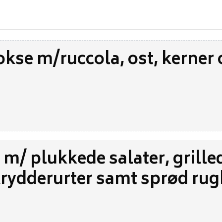
okse m/ruccola, ost, kerner
s m/ plukkede salater, grille
krydderurter samt sprød ru