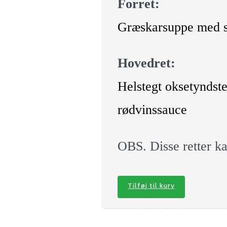
Forret:
Græskarsuppe med st
Hovedret:
Helstegt oksetyndste
rødvinssauce
OBS. Disse retter ka
Tilføj til kurv