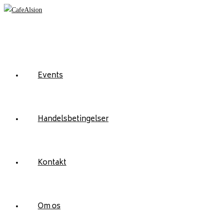
Skip
to
content
Events
Handelsbetingelser
Kontakt
Om os