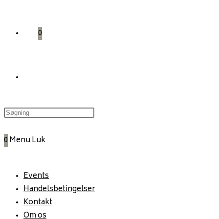
0
Toggle
website
0
Menu
Luk
search
Events
Handelsbetingelser
Kontakt
Om os