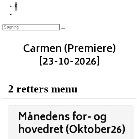
0
Toggle
website
search
Carmen (Premiere)
[23-10-2026]
2 retters menu
Månedens for- og
hovedret (Oktober26)