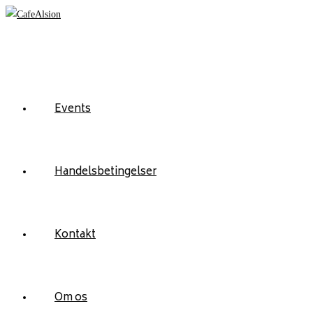
Skip
to
content
Events
Handelsbetingelser
Kontakt
Om os