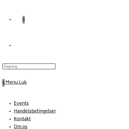
0
Toggle
website
0
Menu
Luk
search
Events
Handelsbetingelser
Kontakt
Om os