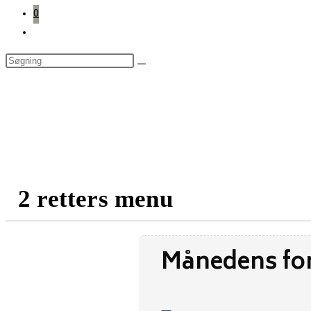
0
Toggle
website
search
2 retters menu
Månedens for