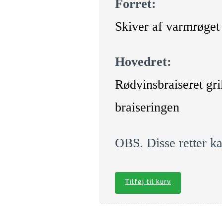
Forret:
Skiver af varmrøget 
Hovedret:
Rødvinsbraiseret gri
braiseringen
OBS. Disse retter k
Tilføj til kurv