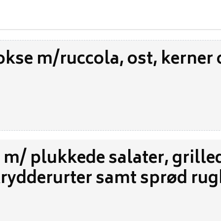
okse m/ruccola, ost, kerner
s m/ plukkede salater, grille
krydderurter samt sprød ru