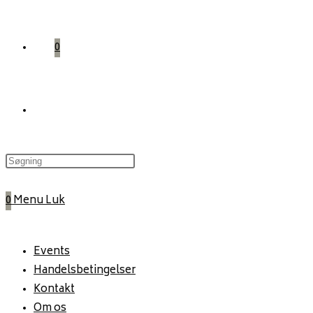
0
Toggle
website
0
Menu
Luk
search
Events
Handelsbetingelser
Kontakt
Om os