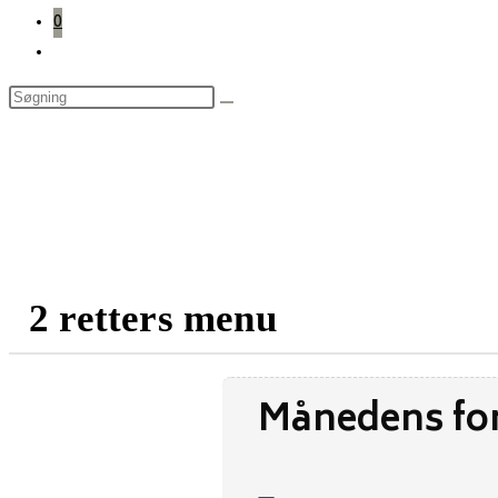
0
Toggle
website
search
2 retters menu
Månedens for