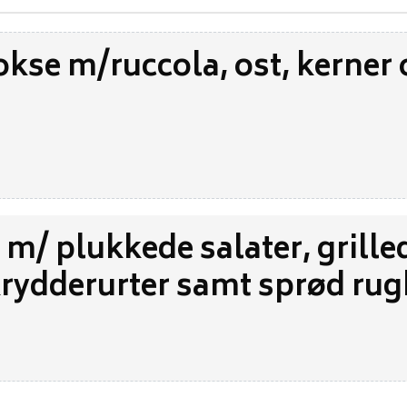
okse m/ruccola, ost, kerner
s m/ plukkede salater, grille
krydderurter samt sprød ru