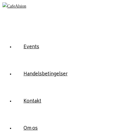
Skip
to
content
Events
Handelsbetingelser
Kontakt
Om os