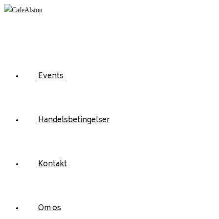
Skip
to
content
Events
Handelsbetingelser
Kontakt
Om os