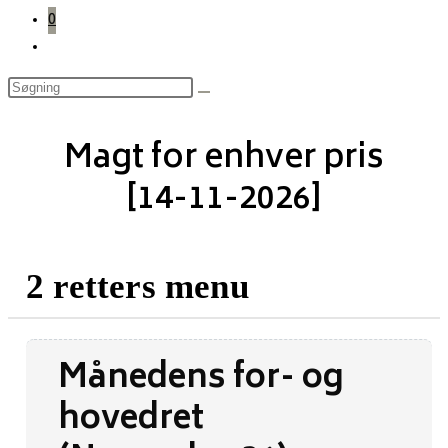
0
Toggle
website
search
Magt for enhver pris
[14-11-2026]
2 retters menu
Månedens for- og
hovedret