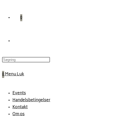
0
Toggle
website
0
Menu
Luk
search
Events
Handelsbetingelser
Kontakt
Om os