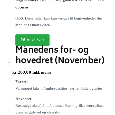
Stegt svinemørbrad m/ champignon a la creme samt pom.
ducesse
OBS. Disse retter kan kun vælges til begivenheder der
afholdes i marts 2026.
Tilføj til kurv
Månedens for- og
hovedret (November)
kr.
269.00
Inkl. moms
Forret:
Varmrøget laks m/rugbrødschips, syrnet fløde og urter
Hovedret:
Rosastegt oksefilét m/pommes Røsti, grillet broccoline,
glaseret gulerod og oksesky