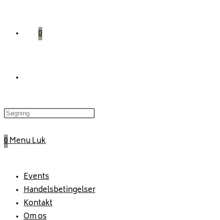
0
Toggle
website
0
Menu
Luk
search
Events
Handelsbetingelser
Kontakt
Om os