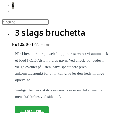
0
Toggle
website
search
3 slags bruchetta
kr.
125.00
Inkl. moms
Når I bestiller her på webshoppen, reserverer vi automatisk
et bord i Café Alsion i jeres navn. Ved check ud, bedes I
vælge eventet på listen, samt specificere jeres
ankomsttidspunkt for at vi kan give jer den bedst mulige
oplevelse.
Venligst bemærk at drikkevarer ikke er en del af menuen,
men skal købes ved siden af.
Tilføj til kurv