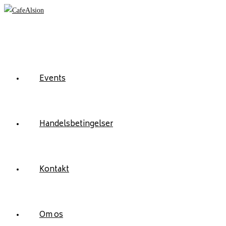
Skip
to
content
Events
Handelsbetingelser
Kontakt
Om os