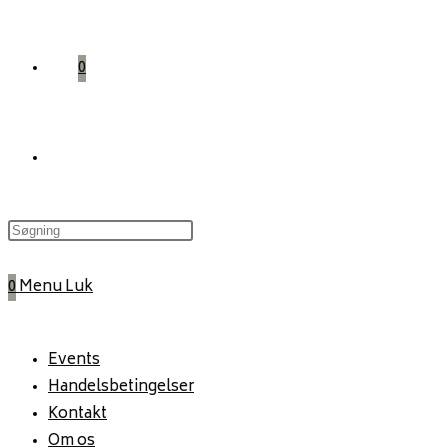
0
Toggle
website
0
Menu
Luk
search
Events
Handelsbetingelser
Kontakt
Om os