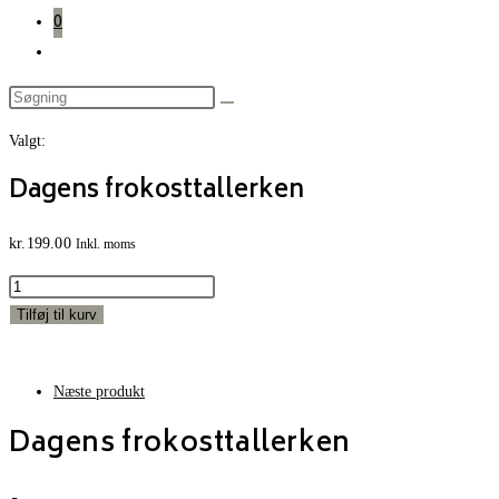
0
Toggle
website
search
Valgt:
Dagens frokosttallerken
kr.
199.00
Inkl. moms
Dagens
frokosttallerken
Tilføj til kurv
antal
Næste produkt
Dagens frokosttallerken