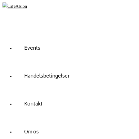
Skip
to
content
Events
Handelsbetingelser
Kontakt
Om os