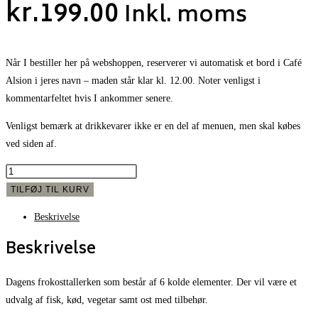
kr.
199.00
Inkl. moms
Når I bestiller her på webshoppen, reserverer vi automatisk et bord i Café
Alsion i jeres navn – maden står klar kl. 12.00. Noter venligst i
kommentarfeltet hvis I ankommer senere.
Venligst bemærk at drikkevarer ikke er en del af menuen, men skal købes
ved siden af.
Dagens
frokosttallerken
TILFØJ TIL KURV
antal
Beskrivelse
Beskrivelse
Dagens frokosttallerken som består af 6 kolde elementer. Der vil være et
udvalg af fisk, kød, vegetar samt ost med tilbehør.