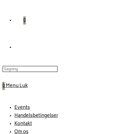
0
Toggle
website
0
Menu
Luk
search
Events
Handelsbetingelser
Kontakt
Om os