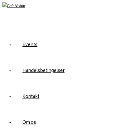
Skip
to
content
Events
Handelsbetingelser
Kontakt
Om os