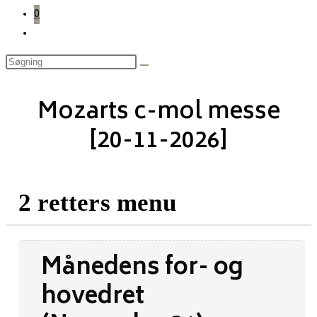
0
Toggle
website
search
Mozarts c-mol messe
[20-11-2026]
2 retters menu
Månedens for- og
hovedret