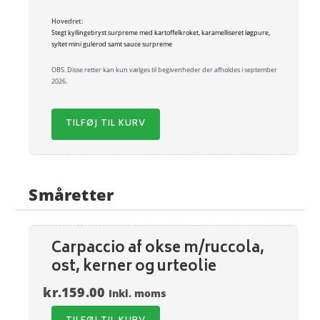
Hovedret:
Stegt kyllingebryst surpreme med kartoffelkroket, karamelliseret løgpure,
syltet mini gulerod samt sauce surpreme
OBS. Disse retter kan kun vælges til begivenheder der afholdes i september
2026.
TILFØJ TIL KURV
Småretter
Carpaccio af okse m/ruccola,
ost, kerner og urteolie
kr.
159.00
Inkl. moms