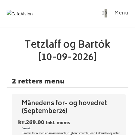
Skip
to
0
Menu
content
Tetzlaff og Bartók
[10-09-2026]
2 retters menu
Månedens for- og hovedret
(September26)
kr.
269.00
Inkl. moms
Forret:
Rimmet torsk med edamammemole, rugbrødscrumle, fennikelcrudite og urter