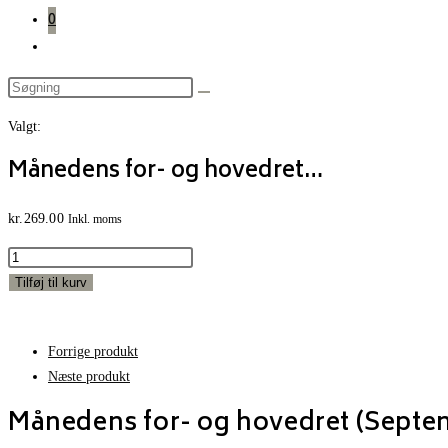
0
Toggle
website
search
Valgt:
Månedens for- og hovedret…
kr.
269.00
Inkl. moms
Månedens
for-
Tilføj til kurv
og
hovedret
Forrige produkt
(September26)
Næste produkt
antal
Månedens for- og hovedret (Septe