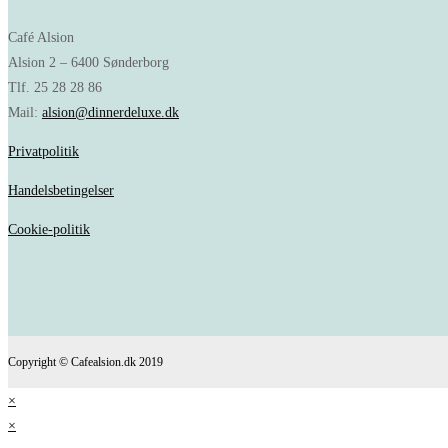
Café Alsion
Alsion 2 – 6400 Sønderborg
Tlf. 25 28 28 86
Mail:
alsion@dinnerdeluxe.dk
Privatpolitik
Handelsbetingelser
Cookie-politik
Copyright © Cafealsion.dk 2019
×
×