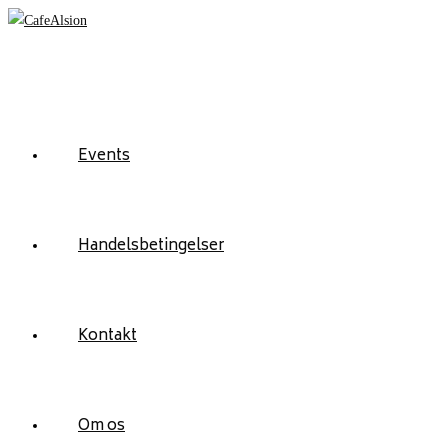
Skip
to
content
Events
Handelsbetingelser
Kontakt
Om os