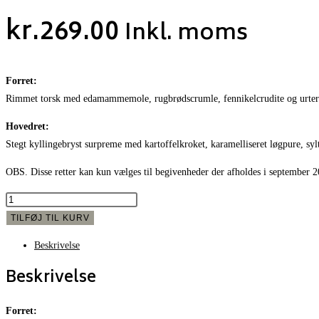
kr.
269.00
Inkl. moms
Forret:
Rimmet torsk med edamammemole, rugbrødscrumle, fennikelcrudite og urter
Hovedret:
Stegt kyllingebryst surpreme med kartoffelkroket, karamelliseret løgpure, sy
OBS. Disse retter kan kun vælges til begivenheder der afholdes i september 2
Månedens
for-
TILFØJ TIL KURV
og
Beskrivelse
hovedret
Beskrivelse
(September26)
antal
Forret: