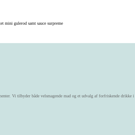
ltet mini gulerod samt sauce surpreme
enter. Vi tilbyder både velsmagende mad og et udvalg af forfriskende drikke i ca