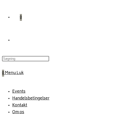
0
Toggle
website
0
Menu
Luk
search
Events
Handelsbetingelser
Kontakt
Om os